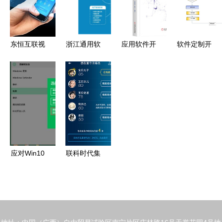
——赋能应
络
软件开发
用软件开发
全流程
东恒互联视
浙江通用软
应用软件开
软件定制开
角 App开发
件开发与行
发项目的全
发服务详解
市场前景解
业应用实践
流程管理
流程、参
析——风起
的深度融合
从需求到交
数、广东科
云涌中的机
设计
付的最佳实
峰应用与报
遇与挑战
践
价指南
应对Win10
联科时代集
系统重装
团 数字化
Win7的难
时代的创新
题 针对应
者和领航者
用软件开发