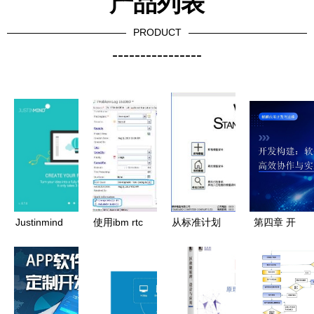
产品列表
PRODUCT
----------------
Justinmind
使用ibm rtc
从标准计划
第四章 开
Prototyper
管理软件项
到高效部署
发构建 软
v8.7.8 精细
目工程中的
探索会计系
件开发的高
化原型设计
日常开发任
统软件的设
效协作与实
的专业利器
务 2
计与开发脉
践——应用