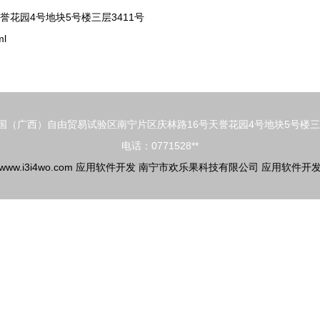
花园4号地块5号楼三层3411号
ml
国（广西）自由贸易试验区南宁片区庆林路16号天誉花园4号地块5号楼三层
电话：0771528**
www.i3i4wo.com
应用软件开发
南宁市欢乐果科技有限公司
应用软件开