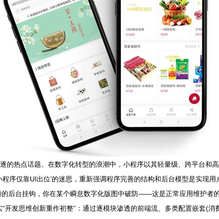
者追逐的热点话题。在数字化转型的浪潮中，小程序以其轻量级、跨平台和
程序仅靠UI出位’的迷思，重新强调程序完善的结构和后台模型是实现用户
陋的后台挂钩，你在某个瞬息数字化版图中破防——这是正常应用维护者的
“开发思维创新重作初整”：通过逐模块渗透的前端流、多类配置嵌套(消