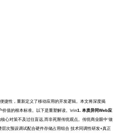
高便捷性，重新定义了移动应用的开发逻辑。本文将深度揭
价值的根本标准。以下是重塑解读。\n\n
1. 本质异同Web应
核心对策不及过往盲远,而非死掰传统观点。传统商业眼中‘做
费层次预设调试配合硬件存储占用组合 技术同调性研发+真正