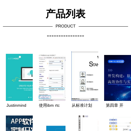
产品列表
PRODUCT
----------------
Justinmind
使用ibm rtc
从标准计划
第四章 开
Prototyper
管理软件项
到高效部署
发构建 软
v8.7.8 精细
目工程中的
探索会计系
件开发的高