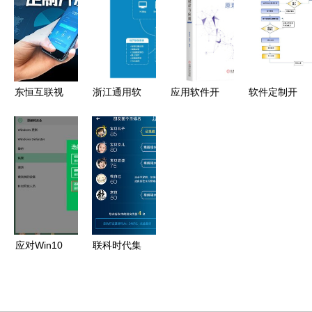
化原型设计
日常开发任
统软件的设
效协作与实
的专业利器
务 2
计与开发脉
践——应用
——赋能应
络
软件开发
用软件开发
全流程
东恒互联视
浙江通用软
应用软件开
软件定制开
角 App开发
件开发与行
发项目的全
发服务详解
市场前景解
业应用实践
流程管理
流程、参
析——风起
的深度融合
从需求到交
数、广东科
云涌中的机
设计
付的最佳实
峰应用与报
遇与挑战
践
价指南
应对Win10
联科时代集
系统重装
团 数字化
Win7的难
时代的创新
题 针对应
者和领航者