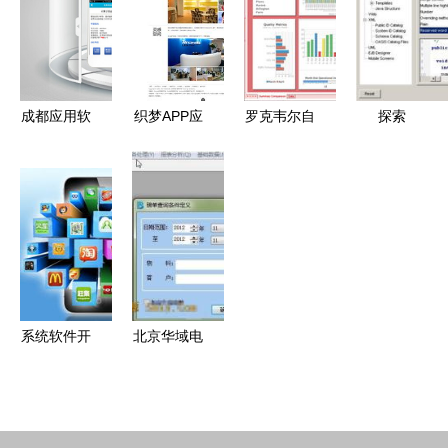
体验的基石
新篇章
程解析
开发能力
成都应用软
织梦APP应
罗克韦尔自
探索
件开发公司
用软件开发
动化 赋能
JBuilderX
如何选择？
网络公司模
工厂车间数
与天极
一份全面的
板助力企业
据报告的创
Yesky在
评估指南
高效构建移
新软件开发
Web应用程
动应用
解决方案
序开发中的
应用
系统软件开
北京华域电
发与应用软
通科技发展
件开发 类
公司 专业
别、厂商与
打造高效办