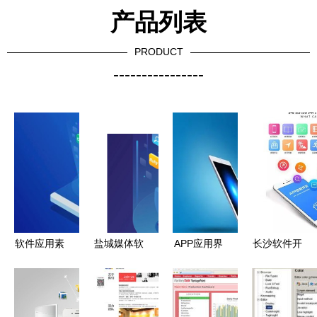
产品列表
PRODUCT
----------------
软件应用素
盐城媒体软
APP应用界
长沙软件开
材、图片与
件定制与招
面设计与软
发 为何应
软件开发
商 开启应
件开发 核
重点建立安
构筑数字化
用软件开发
心要素与流
卓应用软件